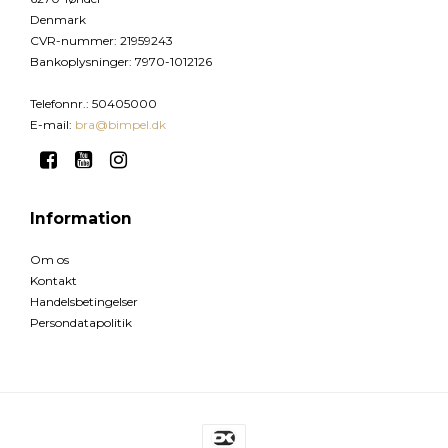
Denmark
CVR-nummer
:
21959243
Bankoplysninger
:
7970-1012126
Telefonnr.
:
50405000
E-mail
:
bra@bimpel.dk
Information
Om os
Kontakt
Handelsbetingelser
Persondatapolitik