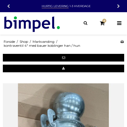
HURTIG LEVERING
1-3 HVERDAGE
0
Forside
/
Shop
/
Markvanding
/
kontraventil 4" med bauer koblinger han / hun