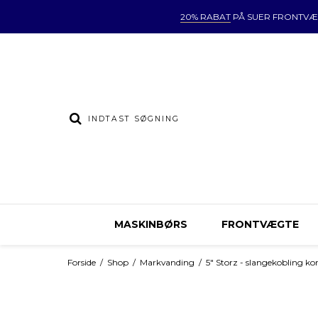
20% RABAT
PÅ SUER FRONTVÆ
MASKINBØRS
FRONTVÆGTE
Forside
/
Shop
/
Markvanding
/
5" Storz - slangekobling k