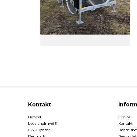
Kontakt
Inform
Bimpel
Om os
Lydersholmvej 3
Kontakt
6270 Tønder
Handelsbet
Denmark
Persondata