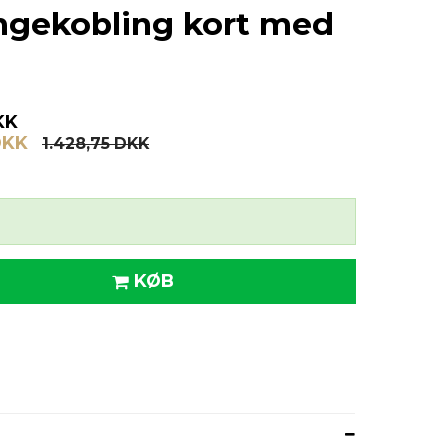
langekobling kort med
KK
DKK
1.428,75 DKK
KØB