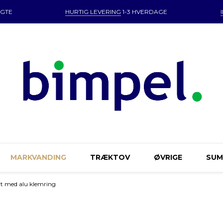
GTE
HURTIG LEVERING
1-3 HVERDAGE
MARKVANDING
TRÆKTOV
ØVRIGE
SU
ort med alu klemring