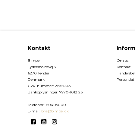
Kontakt
Inform
Bimpel
Om os
Lydersholmvej 3
Kontakt
6270 Tønder
Handelsbet
Denmark
Persondata
CVR-nummer
:
21959243
Bankoplysninger
:
7970-1012126
Telefonnr.
:
50405000
E-mail
:
bra@bimpel.dk