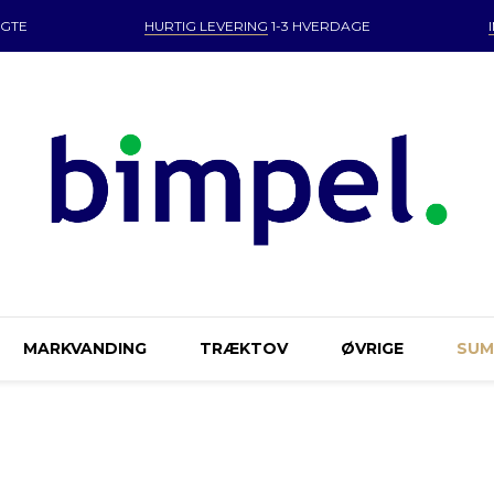
GTE
HURTIG LEVERING
1-3 HVERDAGE
MARKVANDING
TRÆKTOV
ØVRIGE
SU