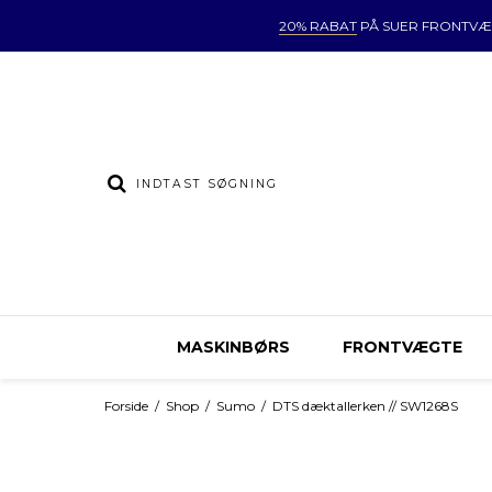
20% RABAT
PÅ SUER FRONTVÆ
MASKINBØRS
FRONTVÆGTE
Forside
/
Shop
/
Sumo
/
DTS dæktallerken // SW1268S