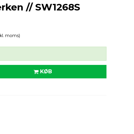
erken // SW1268S
nkl. moms)
KØB