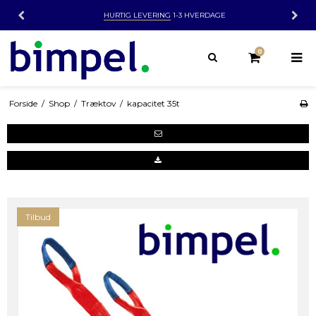
HURTIG LEVERING
1-3 HVERDAGE
0
Forside
/
Shop
/
Træktov
/
kapacitet 35t
Tilbud