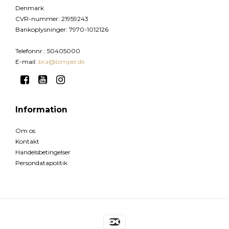
Denmark
CVR-nummer
:
21959243
Bankoplysninger
:
7970-1012126
Telefonnr.
:
50405000
E-mail
:
bra@bimpel.dk
Information
Om os
Kontakt
Handelsbetingelser
Persondatapolitik