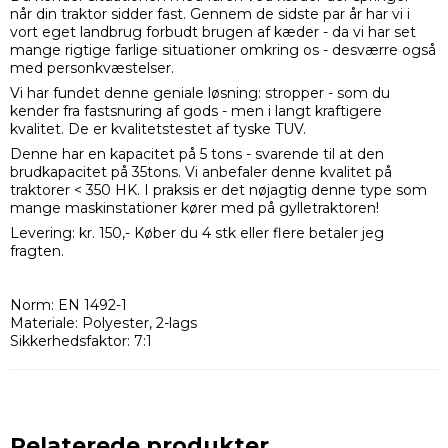
når din traktor sidder fast. Gennem de sidste par år har vi i
vort eget landbrug forbudt brugen af kæder - da vi har set
mange rigtige farlige situationer omkring os - desværre også
med personkvæstelser.
Vi har fundet denne geniale løsning: stropper - som du
kender fra fastsnuring af gods - men i langt kraftigere
kvalitet. De er kvalitetstestet af tyske TUV.
Denne har en kapacitet på 5 tons - svarende til at den
brudkapacitet på 35tons. Vi anbefaler denne kvalitet på
traktorer < 350 HK. I praksis er det nøjagtig denne type som
mange maskinstationer kører med på gylletraktoren!
Levering: kr. 150,- Køber du 4 stk eller flere betaler jeg
fragten.
Norm: EN 1492-1
Materiale: Polyester, 2-lags
Sikkerhedsfaktor: 7:1
Relaterede produkter